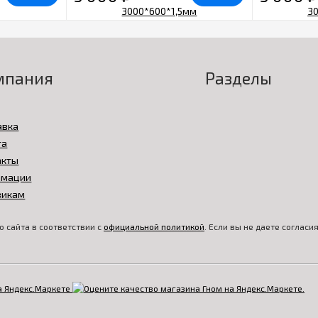
мпания
Разделы
авка
та
акты
амации
викам
 сайта в соответствии с
официальной политикой
. Если вы не даете соглас