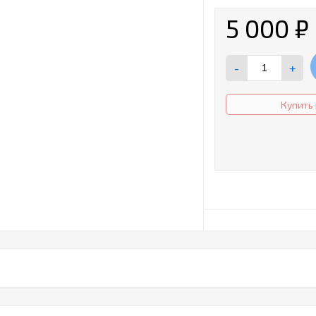
5 000
₽
-
+
Купить 