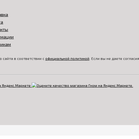
авка
та
акты
амации
викам
 сайта в соответствии с
официальной политикой
. Если вы не даете соглас