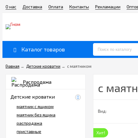
О нас
Доставка
Оплата
Контакты
Рекламации
Опто
Каталог товаров
Главная
→
Детские кроватки
→
с маятником
Распродажа
с маят
Детские кроватки
маятник с ящиком
Вид:
маятник без ящика
распродажа
приставные
Хит!