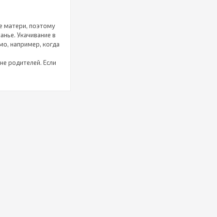
е матери, поэтому
анье. Укачивание в
мо, например, когда
не родителей. Если
 когда ребенок
 чтобы он снова
вестибулярный
 в будущем. Он
 значит, что матрац
амы, которой не
и стоять в кроватке,
 используют другие
ожно выбрать любой