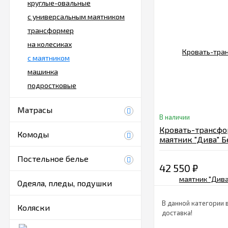
круглые-овальные
с универсальным маятником
трансформер
на колесиках
с маятником
машинка
подростковые
Матрасы
В наличии
Кровать-трансф
Комоды
маятник "Дива" 
Постельное белье
42 550
₽
Одеяла, пледы, подушки
В данной категории 
Коляски
доставка!