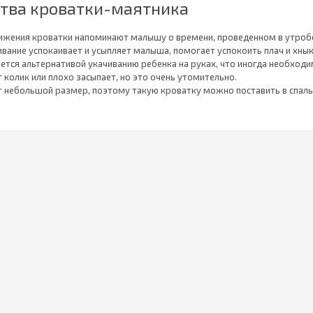
тва кроватки-маятника
ижения кроватки напоминают малышу о времени, проведенном в утроб
вание успокаивает и усыпляет малыша, помогает успокоить плач и хнык
ется альтернативой укачиванию ребенка на руках, что иногда необходи
т колик или плохо засыпает, но это очень утомительно.
 небольшой размер, поэтому такую кроватку можно поставить в спаль
рядом с родительской кроватью, вам даже не придется вставать ночью,
Все, что вам нужно сделать, — это протянуть руку и покачать колыбель,
ложительно влияет на развитие нервной системы ребенка, а точнее на 
одаря этому малыш будет иметь лучший баланс, осанку и лучше учиться
 научится ездить на велосипеде.
ели таких кроваток имеют регулируемую высоту уровня матраца, а это
тить выше (это вариант для новорожденных и большое удобство для м
ься к малышу), или его можно опустить: когда ребенок начнет садиться 
го и предотвратит выпадение.
номична — служит малышу минимум до 2—3 лет, долговечна — ее часто
пулярности и стандартизированным размерам при покупке кроватки м
ым предпочитаемым наполнителем.