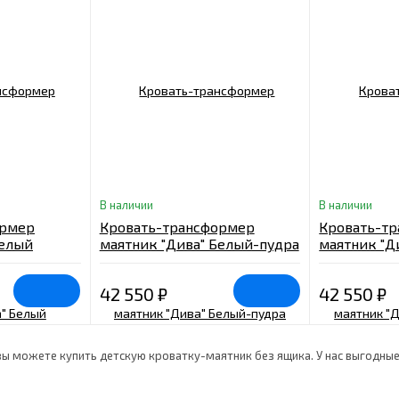
В наличии
В наличии
ормер
Кровать-трансформер
Кровать-т
Белый
маятник "Дива" Белый-пудра
маятник "Д
42 550
₽
42 550
₽
вы можете купить детскую кроватку-маятник без ящика. У нас выгодные