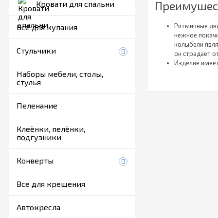
Преимущес
Кровати для спальни
Ритмичные дв
Все для купания
нежное покачи
колыбели явля
Стульчики
он страдает о
Изделие имеет
ее поставить 
Наборы мебели, столы,
стулья
просыпается. 
заснул.
Укачивание по
Пеленание
аппарат. Благ
также быстрее
Некоторые мод
Клеёнки, пелёнки,
подгузники
можно размес
нужно нагибат
это защитит е
Конверты
Кроватка эко
дети в семье.
Все для крещения
Благодаря по
матрас с люб
Автокресла